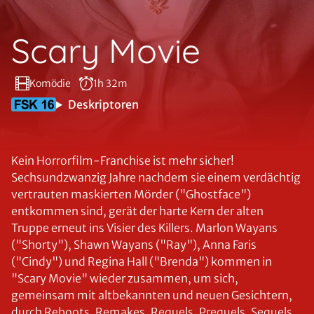
Scary Movie
Komödie
1h 32m
Deskriptoren
Kein Horrorfilm-Franchise ist mehr sicher!
Sechsundzwanzig Jahre nachdem sie einem verdächtig
vertrauten maskierten Mörder ("Ghostface")
entkommen sind, gerät der harte Kern der alten
Truppe erneut ins Visier des Killers. Marlon Wayans
("Shorty"), Shawn Wayans ("Ray"), Anna Faris
("Cindy") und Regina Hall ("Brenda") kommen in
"Scary Movie" wieder zusammen, um sich,
gemeinsam mit altbekannten und neuen Gesichtern,
durch Reboots, Remakes, Requels, Prequels, Sequels,